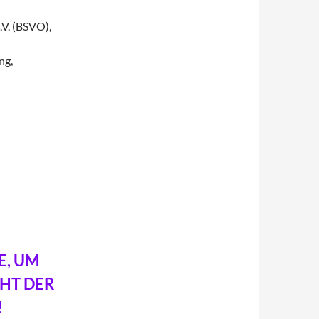
V. (BSVO),
ng,
E, UM
CHT DER
!